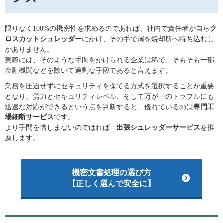
限りなく100%の機密性を求めるのであれば、社内で責任者が自ら
ク
ロスカットシュレッダー
にかけ、その手で屑を焼却所へ持ち込むし
かありません。
実際には、そのような手間をかけられる企業は稀で、そもそも一部
金融機関などを除いて過剰な手段であると言えます。
業務を圧迫せずにセキュリティを保てる方式を選択することが重要
となり、労力とセキュリティレベル、そして万が一のトラブルにも
迅速な対応ができるという点を判断すると、優れているのは
専門工
場細断サービス
です。
より手間を惜しまないのではれば、
出張シュレッダーサービス
を推
薦します。
機密文書処理の選び方
【正しく選んで安全に】