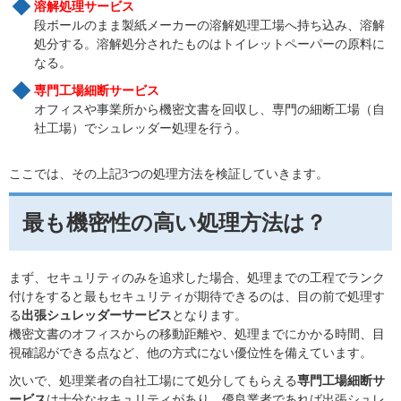
溶解処理サービス
段ボールのまま製紙メーカーの溶解処理工場へ持ち込み、溶解
処分する。溶解処分されたものはトイレットペーパーの原料に
なる。
専門工場細断サービス
オフィスや事業所から機密文書を回収し、専門の細断工場（自
社工場）でシュレッダー処理を行う。
ここでは、その上記3つの処理方法を検証していきます。
最も機密性の高い処理方法は？
まず、セキュリティのみを追求した場合、処理までの工程でランク
付けをすると最もセキュリティが期待できるのは、目の前で処理す
る
出張シュレッダーサービス
となります。
機密文書のオフィスからの移動距離や、処理までにかかる時間、目
視確認ができる点など、他の方式にない優位性を備えています。
次いで、処理業者の自社工場にて処分してもらえる
専門工場細断サ
ービス
は十分なセキュリティがあり、優良業者であれば出張シュレ